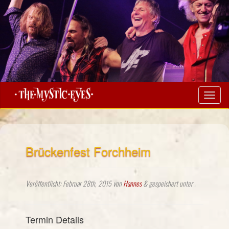
Brückenfest Forchheim
Veröffentlicht:
Februar 28th, 2015
von
Hannes
&
gespeichert unter .
Termin Details